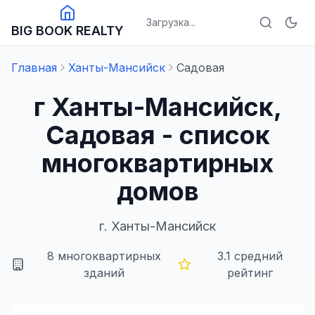
Загрузка...
BIG BOOK REALTY
Главная
Ханты-Мансийск
Садовая
г Ханты-Мансийск,
Садовая - список
многоквартирных
домов
г.
Ханты-Мансийск
8
многоквартирных
3.1
средний
зданий
рейтинг