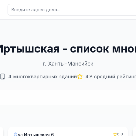
Иртышская - список мн
г.
Ханты-Мансийск
4
многоквартирных зданий
4.8
средний рейтин
6.0
ул Иртышская 6