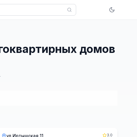
огоквартирных домов
г
3.0
ул Иртышская 11