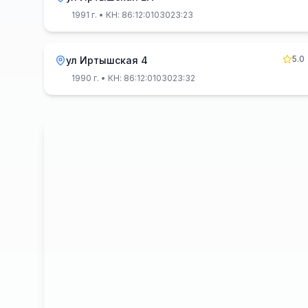
1991 г.
• КН: 86:12:0103023:23
5.0
ул Иртышская 4
1990 г.
• КН: 86:12:0103023:32